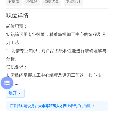
有提成
环境好
绩效奖金
专业培训
职位详情
岗位职责：

1. 熟练运用专业技能，精准掌握加工中心的编程及运
刀工艺。

2. 凭借专业知识，对产品图纸和性能进行准确理解与
分析。

任职要求：

1. 需熟练掌握加工中心编程及运刀工艺这一核心技
能。

2. 具备对产品图纸和性能的准确理解能力。

展开
五险+工作餐+绩效奖金

联系我时请说是在
大丰零距离人才网
上看到的，谢谢！
直接打电话联系，平时忙，不怎么登录