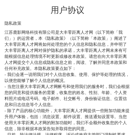
用户协议
隐私政策
江苏鹿影网络科技有限公司是大丰零距离人才网（以下简称「我
们」）的运营者，本《隐私政策》（以下简称「本政策」）阐述了
大丰零距离人才网将如何处理您的个人信息和隐私信息，并申明了
大丰零距离人才网对保护隐私的承诺，大丰零距离人才网未来有可
能根据信息处理情境不时更新或修改本政策。请您在向大丰零距离
人才网提交个人信息或隐私信息之前，阅读、了解并同意本政策和
任何补充政策。本隐私政策要点如下：
- 我们会逐一说明我们对个人信息收集、使用、保护等处理的情况，
以便您能够了解个人信息的概况。
- 当您注册大丰零距离人才网帐号和使用我们的服务时，我们会根据
您的同意和提供服务的需要，收集您的姓名、性别、年龄、个人资
料照片或电话号码、电子邮件、社交帐号、身份验证信息、位置信
息和日志信息等个人信息。
- 除了产品的核心功能外，大丰零距离人才网提供一些附加功能来提
升用户体验，包括：消息设置、邮件设置、推送通知设置等。当您
使用大丰零距离人才网的附加功能时，我们不会额外收集您的个人
信息，除非根据本政策告知并取得您的同意。
- 目前，除法律法规、法律程序、诉讼或政府主管部门强制性要求